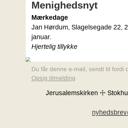
Menighedsnyt
Mærkedage
Jan Hørdum, Slagelsegade 22, 2
januar.
Hjertelig tillykke
Du får denne e-mail, sendt til fordi
Opsig tilmelding
Jerusalemskirken ☩ Stokh
nyhedsbrev