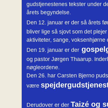
gudstjenestenes tekster under de
årets begyndelse.
Den 12. januar er der så årets f
bliver lige så sjovt som det plejer
aktiviteter, sange, voksenhjørne
gospelg
Den 19. januar er der
og pastor Jørgen Thaarup. Inder
nøgleordene.
Den 26. har Carsten Bjerno pudse
spejdergudstjenes
være
Taizé og 
Derudover er der