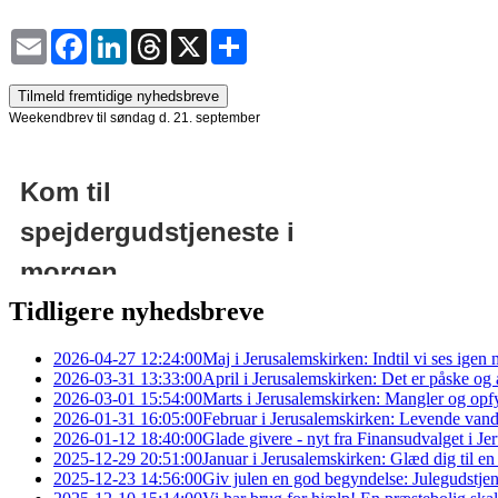
Email
Facebook
LinkedIn
Threads
X
Share
Tilmeld fremtidige nyhedsbreve
Tidligere nyhedsbreve
2026-04-27 12:24:00
Maj i Jerusalemskirken: Indtil vi ses igen
2026-03-31 13:33:00
April i Jerusalemskirken: Det er påske og 
2026-03-01 15:54:00
Marts i Jerusalemskirken: Mangler og opfy
2026-01-31 16:05:00
Februar i Jerusalemskirken: Levende van
2026-01-12 18:40:00
Glade givere - nyt fra Finansudvalget i J
2025-12-29 20:51:00
Januar i Jerusalemskirken: Glæd dig til en
2025-12-23 14:56:00
Giv julen en god begyndelse: Julegudstje