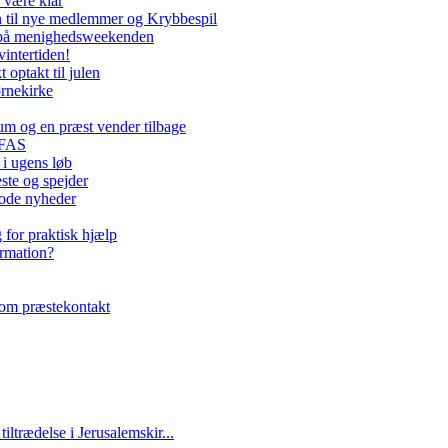
 være klar
 til nye medlemmer og Krybbespil
 på menighedsweekenden
intertiden!
optakt til julen
ørnekirke
um og en præst vender tilbage
EFAS
 i ugens løb
ste og spejder
gode nyheder
 for praktisk hjælp
irmation?
om præstekontakt
ltrædelse i Jerusalemskir...