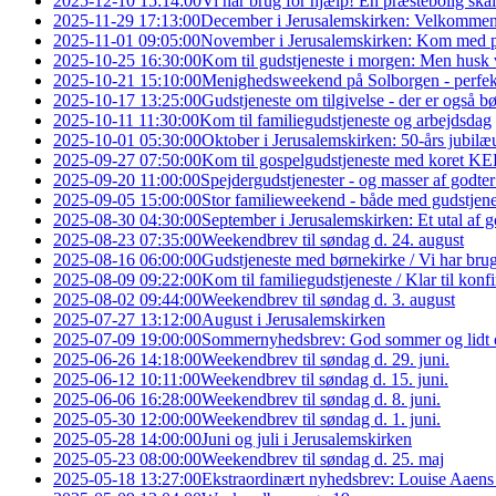
2025-12-10 15:14:00
Vi har brug for hjælp! En præstebolig skal
2025-11-29 17:13:00
December i Jerusalemskirken: Velkommen
2025-11-01 09:05:00
November i Jerusalemskirken: Kom med
2025-10-25 16:30:00
Kom til gudstjeneste i morgen: Men husk v
2025-10-21 15:10:00
Menighedsweekend på Solborgen - perfekt 
2025-10-17 13:25:00
Gudstjeneste om tilgivelse - der er også b
2025-10-11 11:30:00
Kom til familiegudstjeneste og arbejdsdag
2025-10-01 05:30:00
Oktober i Jerusalemskirken: 50-års jubilæ
2025-09-27 07:50:00
Kom til gospelgudstjeneste med koret K
2025-09-20 11:00:00
Spejdergudstjenester - og masser af godter
2025-09-05 15:00:00
Stor familieweekend - både med gudstjene
2025-08-30 04:30:00
September i Jerusalemskirken: Et utal af 
2025-08-23 07:35:00
Weekendbrev til søndag d. 24. august
2025-08-16 06:00:00
Gudstjeneste med børnekirke / Vi har brug
2025-08-09 09:22:00
Kom til familiegudstjeneste / Klar til konf
2025-08-02 09:44:00
Weekendbrev til søndag d. 3. august
2025-07-27 13:12:00
August i Jerusalemskirken
2025-07-09 19:00:00
Sommernyhedsbrev: God sommer og lidt 
2025-06-26 14:18:00
Weekendbrev til søndag d. 29. juni.
2025-06-12 10:11:00
Weekendbrev til søndag d. 15. juni.
2025-06-06 16:28:00
Weekendbrev til søndag d. 8. juni.
2025-05-30 12:00:00
Weekendbrev til søndag d. 1. juni.
2025-05-28 14:00:00
Juni og juli i Jerusalemskirken
2025-05-23 08:00:00
Weekendbrev til søndag d. 25. maj
2025-05-18 13:27:00
Ekstraordinært nyhedsbrev: Louise Aaens ti