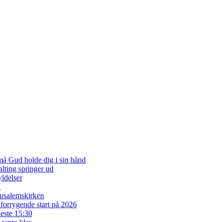
 må Gud holde dig i sin hånd
alting springer ud
ldelser
d
erusalemskirken
 forrygende start på 2026
neste 15:30